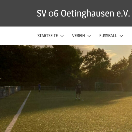
Zum
SV 06 Oetinghausen e.V.
Inhalt
springen
STARTSEITE
VEREIN
FUSSBALL