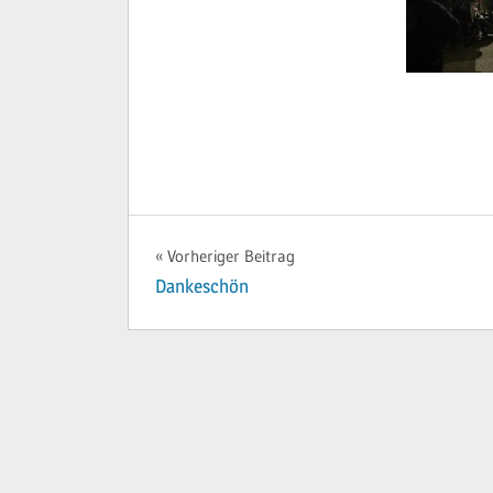
ADVENTSTREFF
INFORMATION
Beitragsnavigation
Vorheriger Beitrag
VERANSTALTUNG
Dankeschön