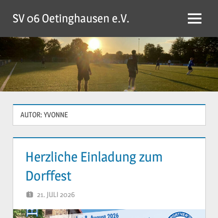
Zum
SV 06 Oetinghausen e.V.
Inhalt
Menü
springen
AUTOR:
YVONNE
Herzliche Einladung zum
Dorffest
21. JULI 2026
YVONNE