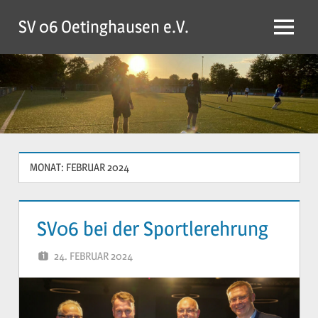
Zum
SV 06 Oetinghausen e.V.
Inhalt
Menü
springen
MONAT:
FEBRUAR 2024
SV06 bei der Sportlerehrung
24. FEBRUAR 2024
YVONNE