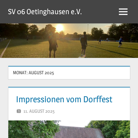
Zum
SV 06 Oetinghausen e.V.
Inhalt
Menü
springen
MONAT:
AUGUST 2025
Impressionen vom Dorffest
11. AUGUST 2025
YVONNE