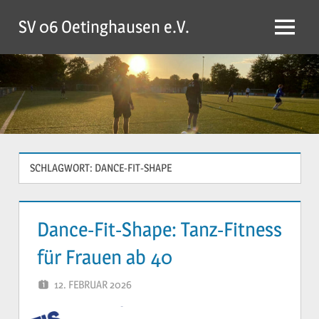
Zum
SV 06 Oetinghausen e.V.
Inhalt
Menü
springen
SCHLAGWORT:
DANCE-FIT-SHAPE
Dance-Fit-Shape: Tanz-Fitness
für Frauen ab 40
12. FEBRUAR 2026
YVONNE