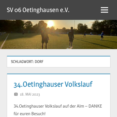
Zum
SV 06 Oetinghausen e.V.
Inhalt
Menü
springen
SCHLAGWORT:
DORF
34.Oetinghauser Volkslauf
18. MAI 2023
YVONNE
34.Oetinghauser Volkslauf auf der Alm – DANKE
für euren Besuch!