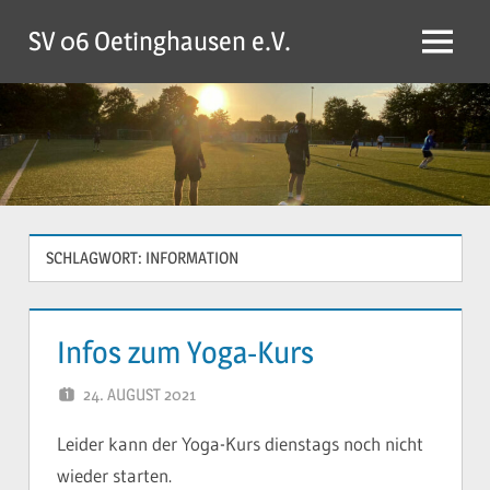
Zum
SV 06 Oetinghausen e.V.
Inhalt
Menü
springen
SCHLAGWORT:
INFORMATION
Infos zum Yoga-Kurs
24. AUGUST 2021
YVONNE
Leider kann der Yoga-Kurs dienstags noch nicht
wieder starten.