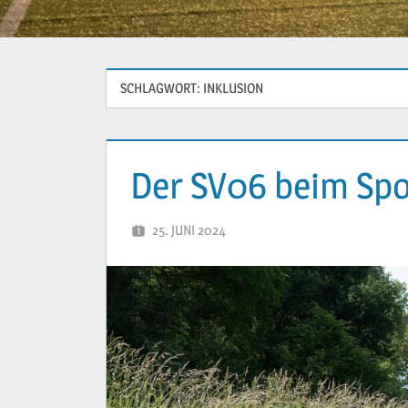
SCHLAGWORT:
INKLUSION
Der SV06 beim Spo
25. JUNI 2024
YVONNE