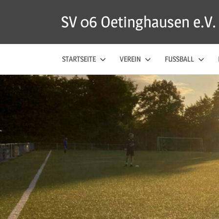
Zum
SV 06 Oetinghausen e.V.
Inhalt
springen
STARTSEITE
VEREIN
FUSSBALL