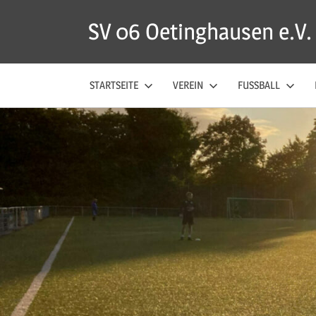
Zum
SV 06 Oetinghausen e.V.
Inhalt
springen
STARTSEITE
VEREIN
FUSSBALL