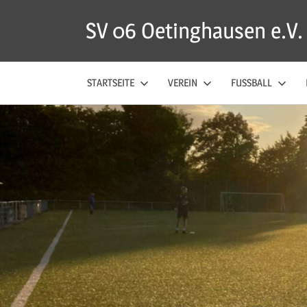
Zum
SV 06 Oetinghausen e.V.
Inhalt
springen
STARTSEITE
VEREIN
FUSSBALL