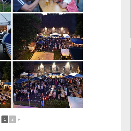
1
2
►