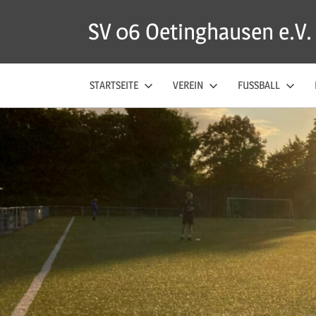
Zum
SV 06 Oetinghausen e.V.
Inhalt
springen
STARTSEITE
VEREIN
FUSSBALL