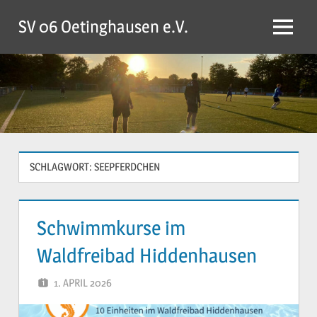
Zum
SV 06 Oetinghausen e.V.
Inhalt
Menü
springen
SCHLAGWORT:
SEEPFERDCHEN
Schwimmkurse im
Waldfreibad Hiddenhausen
1. APRIL 2026
YVONNE