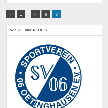
Seitennummerierung
Vorherige
«
1
…
7
8
9
Beiträge
der
SV 06 OETINGHAUSEN E.V.
Beiträge