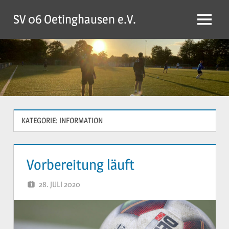
Zum
SV 06 Oetinghausen e.V.
Inhalt
Menü
springen
KATEGORIE:
INFORMATION
Vorbereitung läuft
28. JULI 2020
YVONNE