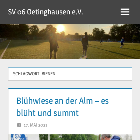
Zum
SV 06 Oetinghausen e.V.
Inhalt
Menü
springen
SCHLAGWORT:
BIENEN
Blühwiese an der Alm – es
blüht und summt
17. MAI 2021
YVONNE