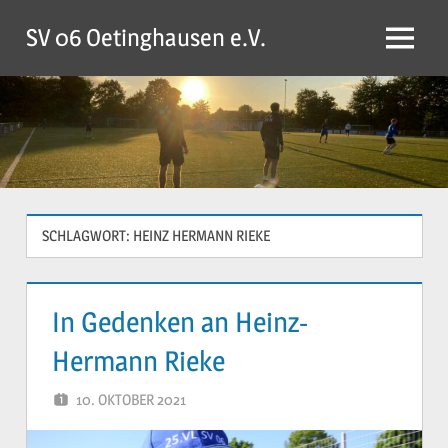
Zum
SV 06 Oetinghausen e.V.
Inhalt
Menü
springen
SCHLAGWORT:
HEINZ HERMANN RIEKE
In Gedenken an Heinz-
Hermann Rieke
10. OKTOBER 2021
YVONNE