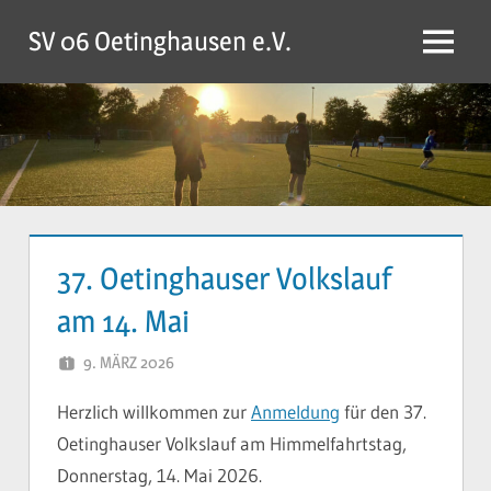
Zum
SV 06 Oetinghausen e.V.
Inhalt
Menü
springen
37. Oetinghauser Volkslauf
am 14. Mai
9. MÄRZ 2026
YVONNE
Herzlich willkommen zur
Anmeldung
für den 37.
Oetinghauser Volkslauf am Himmelfahrtstag,
Donnerstag, 14. Mai 2026.