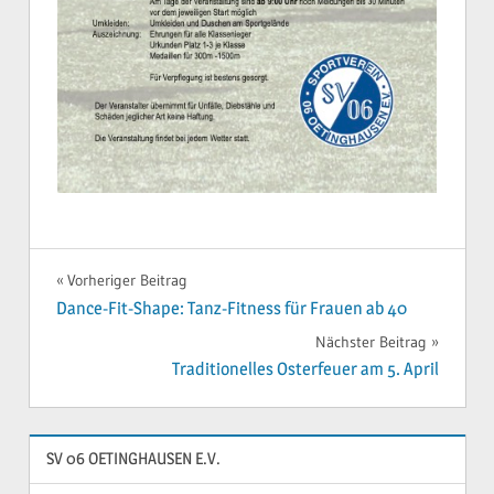
ENGAGEMENT
VOLKSLAUF
Beitragsnavigation
Vorheriger Beitrag
GEMEINSCHAFT
Dance-Fit-Shape: Tanz-Fitness für Frauen ab 40
OETINGHAUSER
Nächster Beitrag
VOLKSLAUF
Traditionelles Osterfeuer am 5. April
SV 06 OETINGHAUSEN E.V.