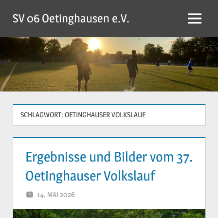
Zum
SV 06 Oetinghausen e.V.
Inhalt
Menü
springen
SCHLAGWORT:
OETINGHAUSER VOLKSLAUF
Ergebnisse und Bilder vom 37.
Oetinghauser Volkslauf
14. MAI 2026
YVONNE