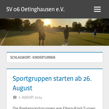
Zum
SV 06 Oetinghausen e.V.
Inhalt
Menü
springen
SCHLAGWORT:
KINDERTURNEN
Sportgruppen starten ab 26.
August
7. AUGUST 2024
YVONNE
Die Breitensportgruppen wie Eltern-Kind-Turnen,