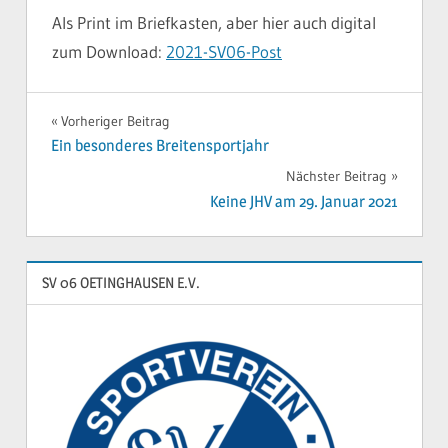
Als Print im Briefkasten, aber hier auch digital
zum Download:
2021-SV06-Post
ALM
INFORMATION
Beitragsnavigation
Vorheriger Beitrag
BREITENSPORT
Ein besonderes Breitensportjahr
FUSSBALL
Nächster Beitrag
SV06-
Keine JHV am 29. Januar 2021
POST
VORSTAND
SV 06 OETINGHAUSEN E.V.