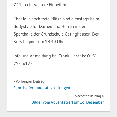
7.11. sechs weitere Einheiten.
Ebenfalls noch freie Plätze sind dienstags beim
Bodystyle für Damen und Herren in der
Sporthalle der Grundschule Oetinghausen. Der
Kurs beginnt um 18.30 Uhr.
Info und Anmeldung bei Frank Haschke 0151-
25314127
BREITENSPORT
BREITENSPORT
Beitragsnavigation
Vorheriger Beitrag
KURS
Sporthelfer:innen-Ausbildungen
YOGA
Nächster Beitrag
Bilder vom Adventstreff am 10. Dezember