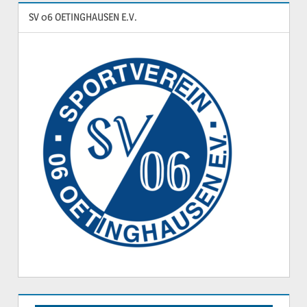
SV 06 OETINGHAUSEN E.V.