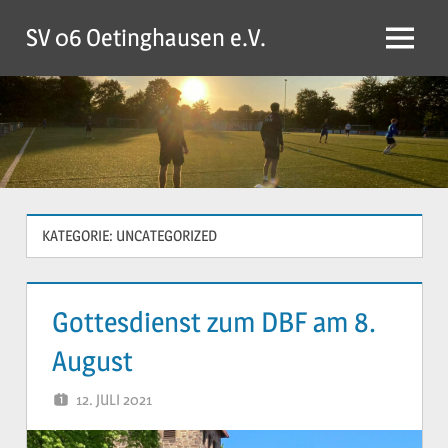
Zum
SV 06 Oetinghausen e.V.
Inhalt
Menü
springen
KATEGORIE:
UNCATEGORIZED
Gottesdienst zum DBF am 8.
August
12. JULI 2021
YVONNE