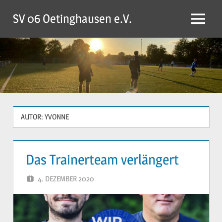
Zum
SV 06 Oetinghausen e.V.
Inhalt
Menü
springen
AUTOR:
YVONNE
Das Trainerteam verlängert
4. DEZEMBER 2020
YVONNE