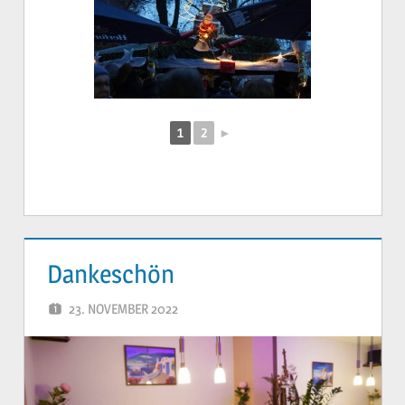
1
2
►
Dankeschön
23. NOVEMBER 2022
YVONNE