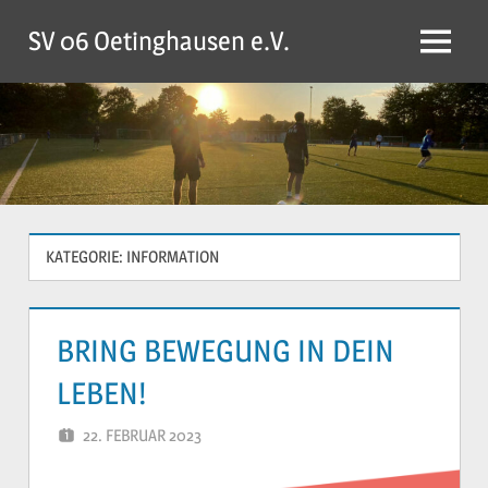
Zum
SV 06 Oetinghausen e.V.
Inhalt
Menü
springen
KATEGORIE:
INFORMATION
BRING BEWEGUNG IN DEIN
LEBEN!
22. FEBRUAR 2023
YVONNE